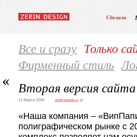
Сделали
Только с
Все и сразу
Фирменный стиль
Ло
Вторая версия сайта
12 Марта 2008
www.vippap.u
«Наша компания – «ВипПапи
полиграфическом рынке с 2
комплекс позволяет нам осу