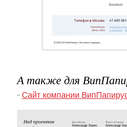
А также для ВипПапи
Cайт компании ВипПапиру
Над проектом
Дизайнер
Верстальщик
Александр Зерин
Александр Зе